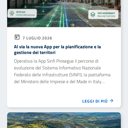
7 LUGLIO 2026
Al via la nuova App per la pianificazione e la
gestione dei territori
Operativa la App Sinfi Prosegue il percorso di
evoluzione del Sistema Informativo Nazionale
Federato delle Infrastrutture (SINFI), la piattaforma
del Ministero delle Imprese e del Made in Italy
coordinata dal Dipartimento per la trasformazione
digitale e gestita da Infratel Italia, con il rilascio
LEGGI DI PIÙ
dell’App SINFI | Lite, la nuova applicazione mobile
che rende accessibili sul territorio le informazioni del
sistema attraverso consultazione geolocalizzata,
realtà aumentata e strumenti di raccolta dati sul