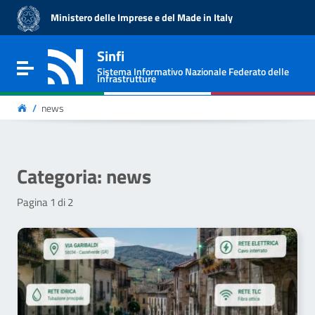
Vai ai contenuti
Ministero delle Imprese e del Made in Italy
Vai al menu di navigazione
Vai al footer
Sinfi
Sistema Informativo Nazionale Federato delle
Infrastrutture
/
news
Categoria:
news
Pagina 1 di 2